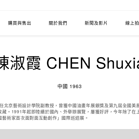
購買與售出
關於我們
新聞及影片
線上
陳淑霞 CHEN Shuxi
中國 1963
現任北京藝術設計學院副教授，曾獲中國油畫年展銀獎及第九屆全國美
藏。1991年起即陸續於國內、外舉辦展覽，屢獲好評，今年除了在
國藝術家首次面對面互動創作」國際巡迴展。