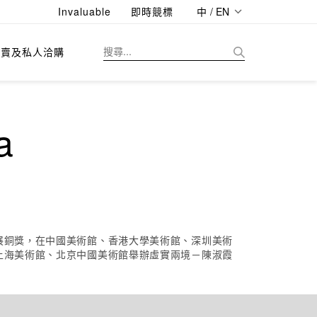
Invaluable
即時競標
中 / EN
拍賣及私人洽購
a
展銅獎，在中國美術館、香港大學美術館、深圳美術
上海美術館、北京中國美術館舉辦虛實兩境－陳淑霞