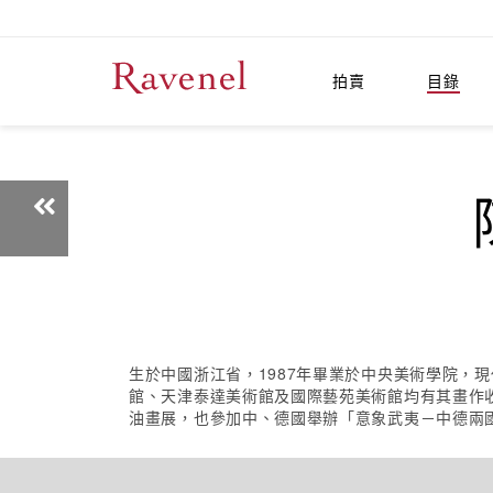
拍賣
目錄
生於中國浙江省，1987年畢業於中央美術學院，
館、天津泰達美術館及國際藝苑美術館均有其畫作收
油畫展，也參加中、德國舉辦「意象武夷－中德兩