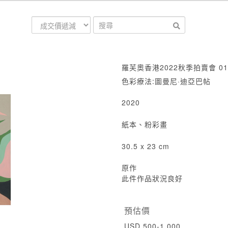
羅芙奧香港2022秋季拍賣會 01
色彩療法:圖曼尼·迪亞巴帖
2020
紙本、粉彩畫
30.5 x 23 cm
原作
此件作品狀況良好
預估價
USD 500-1,000