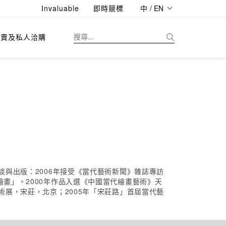
Invaluable
即時競標
中 / EN
拍賣及私人洽購
談與出版：2006年接受《當代藝術新聞》雜誌專訪
繪畫」。2000年作品入選《中國當代繪畫藝術》天
術展，宋莊，北京；2005年「宋莊路」首屆當代藝