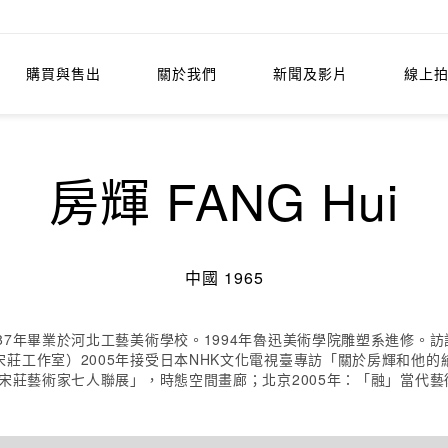
購買與售出
關於我們
新聞及影片
線上
房輝 FANG Hui
中國 1965
87年畢業於河北工藝美術學校。1994年魯迅美術學院雕塑系進修。訪
莊工作室）2005年接受日本NHK文化電視臺專訪「關於房輝和他的
「宋莊藝術家七人聯展」，時態空間畫廊；北京2005年：「融」當代藝