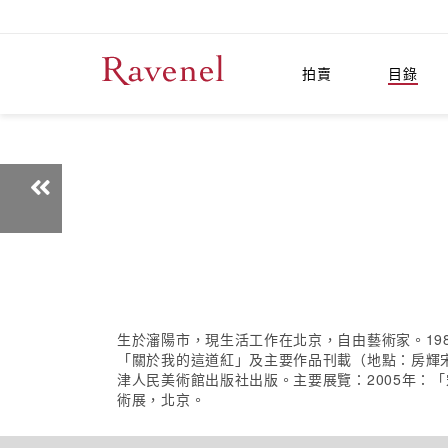
拍賣
目錄
生於瀋陽市，現生活工作在北京，自由藝術家。19
「關於我的這道紅」及主要作品刊載（地點：房輝宋
津人民美術館出版社出版。主要展覽：2005年：
術展，北京。