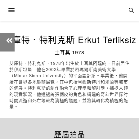
艾庫特．特利克斯 Erkut Terliksiz
土耳其 1978
艾庫特．特利克斯，1978年出生於土耳其阿達納，目前居住
於伊斯坦堡。他在2002年畢業於密瑪爾斯南美術大學
（Mimar Sinan University）的平面設計系。畢業後，他開
始在世界各地舉辦展覽，其中包括阿姆斯特丹和米蘭等城市
的個展。特利克斯的創作融合了心理學和解剖學，捕捉人類
的現實狀況。他透過誇張俏皮的角色和構建的奇幻世界探討
時間流逝和死亡等較為消極的議題，並將其轉化為積極的能
量。
歷屆拍品