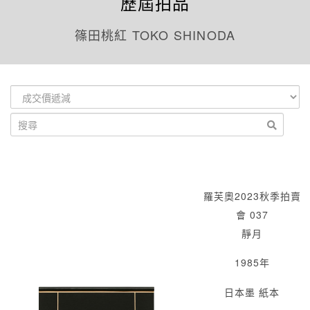
歷屆拍品
篠田桃紅 TOKO SHINODA
羅芙奧2023秋季拍賣
會 037
靜月
1985年
日本墨 紙本