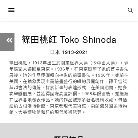
篠田桃紅 Toko Shinoda
日本 1913-2021
篠田桃紅，1913年出生於關東租界大連（今中國大連），翌
年隨家人遷回至東京。1936年，在東京舉辦了她的首場書法
展後，她的作品逐漸轉向抽象的前衛書法。1956年，她前往
美國，在抽象表現主義繪畫盛行的紐約展開創作。篠田嘗試
超越書法的傳統，探索新墨的表達形式。在美國期間，她多
次舉辦個展，並獲得國際高度評價。1958年歸國後，她繼續
在世界各地發表作品。她的作品被眾多著名機構收藏，包括
紐約古根漢博物館、東京都現代美術館、荷蘭海牙國家博物
館、大英博物館和紐約現代美術館等。