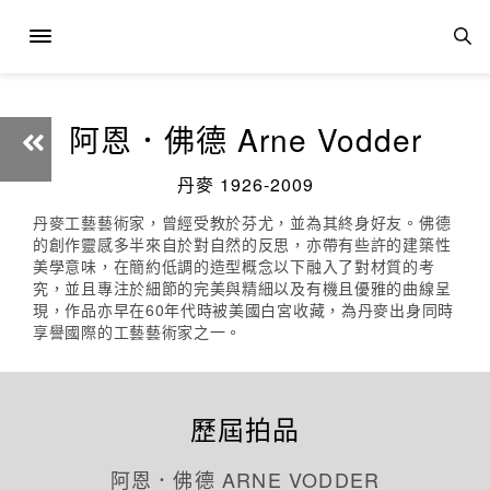
阿恩．佛德 Arne Vodder
丹麥 1926-2009
丹麥工藝藝術家，曾經受教於芬尤，並為其終身好友。佛德
的創作靈感多半來自於對自然的反思，亦帶有些許的建築性
美學意味，在簡約低調的造型概念以下融入了對材質的考
究，並且專注於細節的完美與精細以及有機且優雅的曲線呈
現，作品亦早在60年代時被美國白宮收藏，為丹麥出身同時
享譽國際的工藝藝術家之一。
歷屆拍品
阿恩．佛德 ARNE VODDER