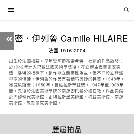
卡密．伊列魯 Camille HILAIRE
法國 1916-2004
出生於法國梅茲。早年受阿爾布雷希特．杜勒的作品啟發；
於1942年進入巴黎法國美術學院後，在立體主義畫家安德
烈．洛特的指導下，創作以立體畫風為主，但不同於立體派
早期的僵硬，伊列魯的作品有著精巧奧妙的特質。1948年，
獲威尼斯獎；1950年，獲維拉斯奎茲獎。1947年至1968年
間，先後於法國美術學院的南錫即巴黎分校任教。作品典藏
於巴黎現代美術館、史特拉斯堡美術館、梅茲美術館、南錫
美術館、敦刻爾克美術館。
歷屆拍品