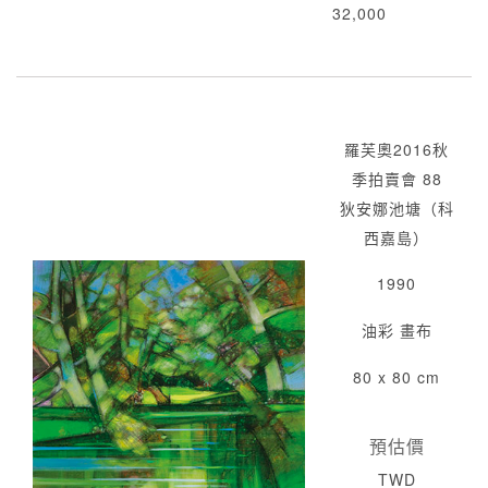
32,000
羅芙奧2016秋
季拍賣會 88
狄安娜池塘（科
西嘉島）
1990
油彩 畫布
80 x 80 cm
預估價
TWD