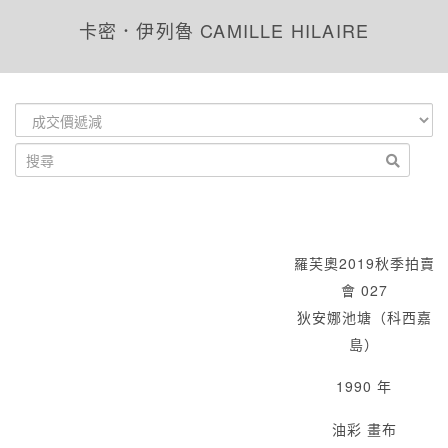
卡密．伊列魯 CAMILLE HILAIRE
羅芙奧2019秋季拍賣
會 027
狄安娜池塘（科西嘉
島）
1990 年
油彩 畫布