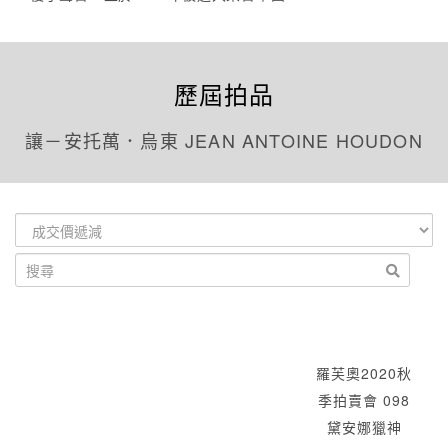
歷屆拍品
讓－安托萬．烏東 JEAN ANTOINE HOUDON
羅芙奧2020秋
季拍賣會 098
黛安娜獵神