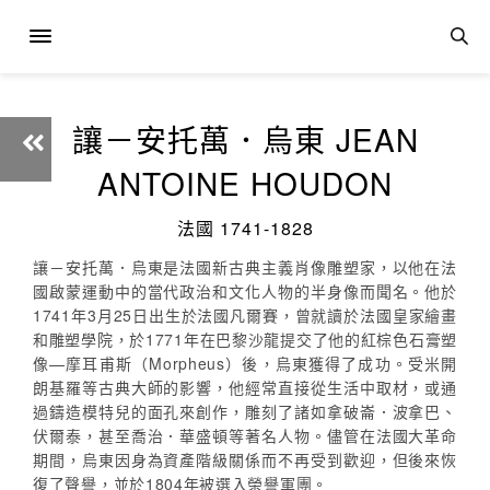
讓－安托萬．烏東 JEAN
ANTOINE HOUDON
法國 1741-1828
讓－安托萬．烏東是法國新古典主義肖像雕塑家，以他在法
國啟蒙運動中的當代政治和文化人物的半身像而聞名。他於
1741年3月25日出生於法國凡爾賽，曾就讀於法國皇家繪畫
和雕塑學院，於1771年在巴黎沙龍提交了他的紅棕色石膏塑
像—摩耳甫斯（Morpheus）後，烏東獲得了成功。受米開
朗基羅等古典大師的影響，他經常直接從生活中取材，或通
過鑄造模特兒的面孔來創作，雕刻了諸如拿破崙．波拿巴、
伏爾泰，甚至喬治．華盛頓等著名人物。儘管在法國大革命
期間，烏東因身為資產階級關係而不再受到歡迎，但後來恢
復了聲譽，並於1804年被選入榮譽軍團。