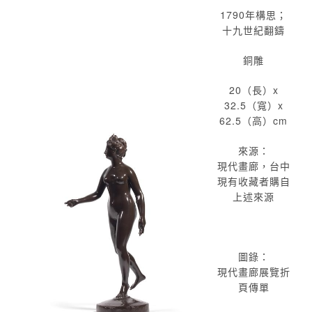
1790年構思；
十九世紀翻鑄
銅雕
20（長）x
32.5（寬）x
62.5（高）cm
來源：
現代畫廊，台中
現有收藏者購自
上述來源
圖錄：
現代畫廊展覽折
頁傳單