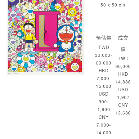
50 x 50 cm
預估價
成交
TWD
價
30,000-
TWD
60,000
60,000
HKD
HKD
7,000-
14,888
15,000
USD
USD
1,907
900-
CNY
1,900
13,636
CNY
7,000-
14,000