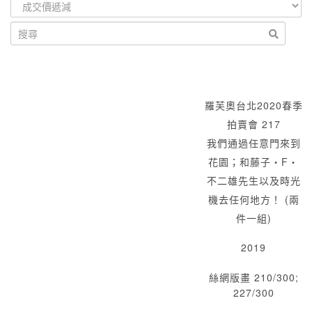
羅芙奧台北2020春季
拍賣會 217
我們通過任意門來到
花園；和藤子・F・
不二雄先生以及時光
機去任何地方！ (兩
件一組)
2019
絲網版畫 210/300;
227/300