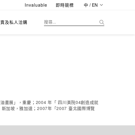
Invaluable
即時競標
中 / EN
拍賣及私人洽購
畫展」，重慶；2004 年「 四川美院04創造成就
加坡，雅加達；2007年「2007 臺北國際博覽