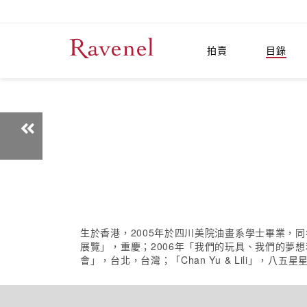
拍賣
目錄
生於香港，2005年於四川美院油畫系學士畢業，同
展覽」，重慶；2006年「我們的玩具、我們的夢想
會」，台北，台灣；「Chan Yu & Lili」，八