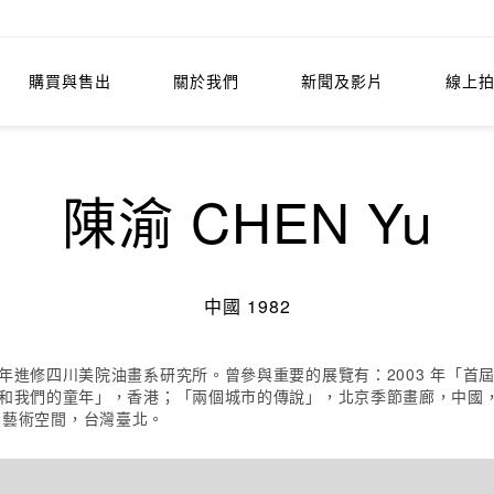
購買與售出
關於我們
新聞及影片
線上
陳渝 CHEN Yu
中國 1982
年進修四川美院油畫系研究所。曾參與重要的展覽有：2003 年「首屆油
和我們的童年」，香港；「兩個城市的傳說」，北京季節畫廊，中國，新
五星星藝術空間，台灣臺北。