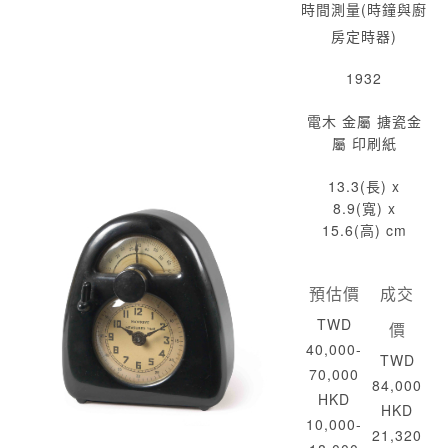
時間測量(時鐘與廚
房定時器)
1932
電木 金屬 搪瓷金
屬 印刷紙
13.3(長) x
8.9(寬) x
15.6(高) cm
預估價
成交
TWD
價
40,000-
TWD
70,000
84,000
HKD
HKD
10,000-
21,320