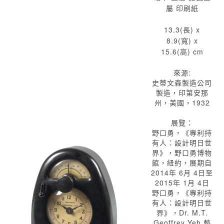
屬 印刷紙
13.3(長) x
8.9(寬) x
15.6(高) cm
來源:
史蒂文森製造公司
製造，印第安那
州，美國，1932
展覽：
野口勇，《專利持
有人：設計明日世
界》，野口勇博物
館，紐約，展期自
2014年 6月 4日至
2015年 1月 4日
野口勇，《專利持
有人：設計明日世
界》，Dr. M.T.
Geoffrey Yeh 藝