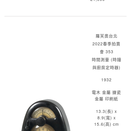
羅芙奧台北
2022春季拍賣
會 353
時間測量 (時鐘
與廚房定時器)
1932
電木 金屬 搪瓷
金屬 印刷紙
13.3(長) x
8.9(寬) x
15.6(高) cm