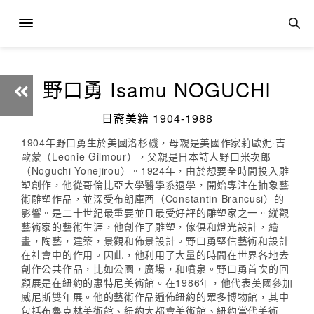
野口勇 Isamu NOGUCHI
日裔美籍 1904-1988
1904年野口勇生於美國洛杉磯，母親是美國作家莉歐妮·吉
歐蒙（Leonie Gilmour），父親是日本詩人野口米次郎
（Noguchi Yonejirou）。1924年，由於想要全時間投入雕
塑創作，他從哥倫比亞大學醫學系退學，開始專注在抽象藝
術雕塑作品，並深受布朗庫西（Constantin Brancusi）的
影響。是二十世紀最重要並且最受好評的雕塑家之一。縱觀
藝術家的藝術生涯，他創作了雕塑，傢俱和燈光設計，繪
畫，陶藝，建築，景觀和佈景設計。野口勇堅信藝術和設計
在社會中的作用。因此，他利用了大量的時間在世界各地去
創作公共作品，比如公園，廣場，和噴泉。野口勇首次的回
顧展是在紐約的惠特尼美術館。在1986年，他代表美國參加
威尼斯雙年展。他的藝術作品遍佈紐約的眾多博物館，其中
包括布魯克林美術館、紐約大都會美術館、紐約當代美術