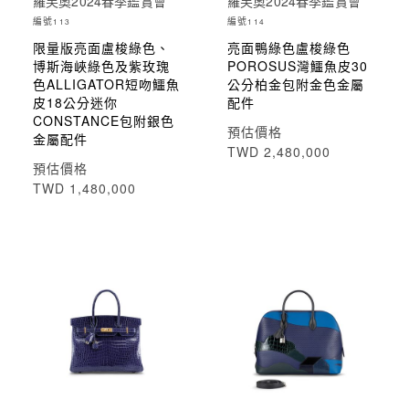
羅芙奧2024春季鑑賞會
羅芙奧2024春季鑑賞會
編號
編號
113
114
限量版亮面盧梭綠色、
亮面鴨綠色盧梭綠色
博斯海峽綠色及紫玫瑰
POROSUS灣鱷魚皮30
色ALLIGATOR短吻鱷魚
公分柏金包附金色金屬
皮18公分迷你
配件
CONSTANCE包附銀色
預估價格
金屬配件
TWD 2,480,000
預估價格
TWD 1,480,000