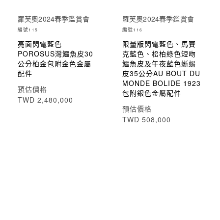
羅芙奧2024春季鑑賞會
羅芙奧2024春季鑑賞會
編號
編號
115
116
亮面閃電藍色
限量版閃電藍色、馬賽
POROSUS灣鱷魚皮30
克藍色、松柏綠色短吻
公分柏金包附金色金屬
鱷魚皮及午夜藍色蜥蜴
配件
皮35公分AU BOUT DU
MONDE BOLIDE 1923
預估價格
包附銀色金屬配件
TWD 2,480,000
預估價格
TWD 508,000