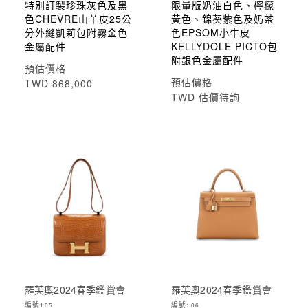
特別訂製珍珠灰色及黑
限量版奶油白色、檸檬
色CHEVRE山羊皮25公
黃色、錦葵紫色及奶茶
分外縫凱莉包附霧金色
色EPSOM小牛皮
金屬配件
KELLYDOLE PICTO包
附銀色金屬配件
預估價格
預估價格
TWD 868,000
TWD 估價待詢
羅芙奧2024春季鑑賞會
羅芙奧2024春季鑑賞會
編號
編號
105
106