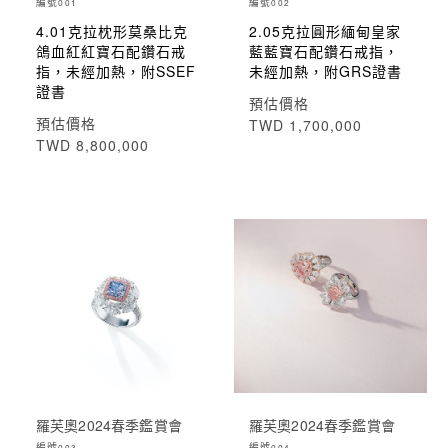
編號
編號
001
002
4.01克拉枕形莫桑比克
2.05克拉圓形緬甸皇家
鴿血紅紅寶石配鑽石戒
藍藍寶石配鑽石戒指，
指，未經加熱，附SSEF
未經加熱，附GRS證書
證書
預估價格
預估價格
TWD 1,700,000
TWD 8,800,000
羅芙奧2024春季鑑賞會
羅芙奧2024春季鑑賞會
編號
編號
003
004